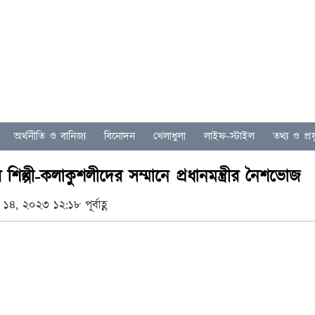
অর্থনীতি ও বানিজ্য
বিনোদন
খেলাধুলা
লাইফ-স্টাইল
তথ্য ও প্রযু
শিল্পী-কলাকুশলীদের সম্মানে প্রধানমন্ত্রীর নৈশভোজ
৪, ২০২৩ ১২:১৮ পূর্বাহ্ণ