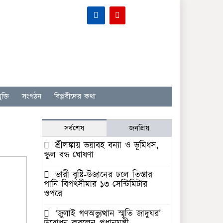
ক্তি
সংগঠন
বিপ্লবীদের কথা
সর্বশেষ
জনপ্রিয়
শ্রীলঙ্কায় ভয়াবহ বন্যা ও ভূমিধস,
স্কুল বন্ধ ঘোষণা
ভারী বৃষ্টি-উজানের ঢলে তিস্তার
পানি বিপৎসীমার ১৩ সেন্টিমিটার
ওপরে
‘জুলাই গণঅভ্যুত্থান স্মৃতি জাদুঘর’