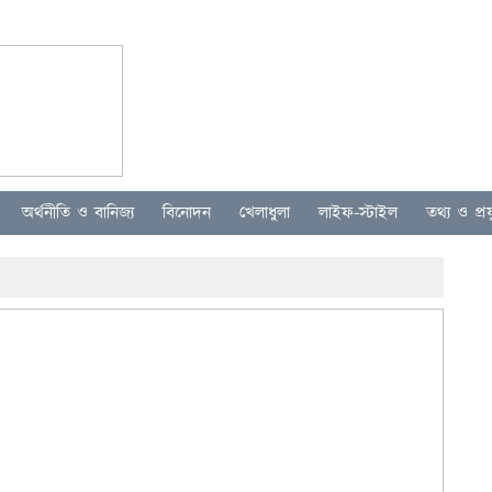
অর্থনীতি ও বানিজ্য
বিনোদন
খেলাধুলা
লাইফ-স্টাইল
তথ্য ও প্রযু