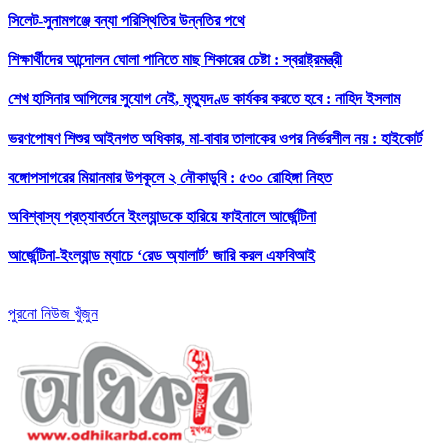
সিলেট-সুনামগঞ্জে বন্যা পরিস্থিতির উন্নতির পথে
শিক্ষার্থীদের আন্দোলন ঘোলা পানিতে মাছ শিকারের চেষ্টা : স্বরাষ্ট্রমন্ত্রী
শেখ হাসিনার আপিলের সুযোগ নেই, মৃত্যুদণ্ড কার্যকর করতে হবে : নাহিদ ইসলাম
ভরণপোষণ শিশুর আইনগত অধিকার, মা-বাবার তালাকের ওপর নির্ভরশীল নয় : হাইকোর্ট
বঙ্গোপসাগরের মিয়ানমার উপকূলে ২ নৌকাডুবি : ৫৩০ রোহিঙ্গা নিহত
অবিশ্বাস্য প্রত্যাবর্তনে ইংল্যান্ডকে হারিয়ে ফাইনালে আর্জেন্টিনা
আর্জেন্টিনা-ইংল্যান্ড ম্যাচে ‘রেড অ্যালার্ট’ জারি করল এফবিআই
পুরনো নিউজ খুঁজুন