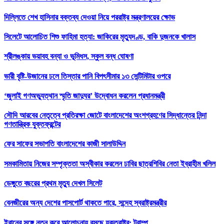
দিল্লিতে শেখ হাসিনার বক্তব্য দেওয়া নিয়ে পররাষ্ট্র মন্ত্রণালয়ের ক্ষোভ
সিলেটে আলোচিত শিশু ফাহিমা হত্যা: জাকিরের মৃত্যুদণ্ড, বাকি দুজনকে খালাস
শ্রীলঙ্কায় ভয়াবহ বন্যা ও ভূমিধস, স্কুল বন্ধ ঘোষণা
ভারী বৃষ্টি-উজানের ঢলে তিস্তার পানি বিপৎসীমার ১৩ সেন্টিমিটার ওপরে
‘জুলাই গণঅভ্যুত্থান স্মৃতি জাদুঘর’ উদ্বোধন করলেন প্রধানমন্ত্রী
সৌদি আরবের নেতৃত্বে প্রতিরক্ষা জোটে বাংলাদেশের অংশগ্রহণের সিদ্ধান্তের নিন্দা
গণতান্ত্রিক যুক্তফ্রন্টের
ফের সাফের সভাপতি বাংলাদেশের কাজী সালাউদ্দিন
সমকামিতায় নিজের সম্পৃক্ততা অস্বীকার করলেন ঢাবির ছাত্রশিবির নেতা ইব্রাহীম খলিল
ডেঙ্গুতে বছরের প্রথম মৃত্যু দেখল সিলেট
বেনজীরের অন্য দেশের পাসপোর্ট থাকতে পারে, সন্দেহ স্বরাষ্ট্রমন্ত্রীর
ইরানের সঙ্গে নতুন করে আলোচনায় বসছে যুক্তরাষ্ট্র: ট্রাম্প