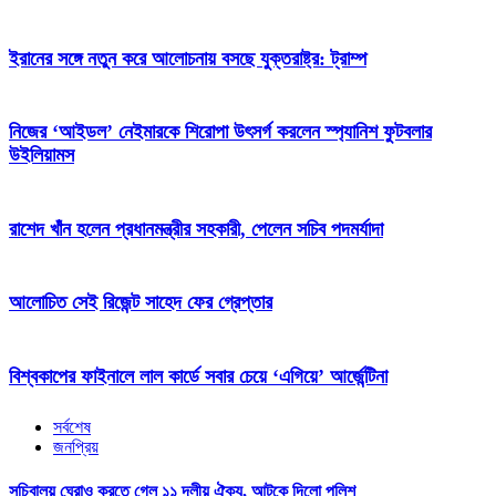
ইরানের সঙ্গে নতুন করে আলোচনায় বসছে যুক্তরাষ্ট্র: ট্রাম্প
নিজের ‘আইডল’ নেইমারকে শিরোপা উৎসর্গ করলেন স্প্যানিশ ফুটবলার
উইলিয়ামস
রাশেদ খাঁন হলেন প্রধানমন্ত্রীর সহকারী, পেলেন সচিব পদমর্যাদা
আলোচিত সেই রিজেন্ট সাহেদ ফের গ্রেপ্তার
বিশ্বকাপের ফাইনালে লাল কার্ডে সবার চেয়ে ‘এগিয়ে’ আর্জেন্টিনা
সর্বশেষ
জনপ্রিয়
সচিবালয় ঘেরাও করতে গেল ১১ দলীয় ঐক্য, আটকে দিলো পুলিশ