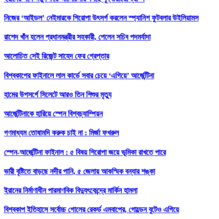
নিজের ‘আইডল’ নেইমারকে শিরোপা উৎসর্গ করলেন স্প্যানিশ ফুটবলার উইলিয়ামস
রাশেদ খাঁন হলেন প্রধানমন্ত্রীর সহকারী, পেলেন সচিব পদমর্যাদা
আলোচিত সেই রিজেন্ট সাহেদ ফের গ্রেপ্তার
বিশ্বকাপের ফাইনালে লাল কার্ডে সবার চেয়ে ‘এগিয়ে’ আর্জেন্টিনা
হামের উপসর্গে সিলেটে আরও তিন শিশুর মৃত্যু
আর্জেন্টিনাকে হারিয়ে স্পেন বিশ্বচ্যাম্পিয়ন
গণমাধ্যম তোষামদি করুক চাই না : মির্জা ফখরুল
স্পেন-আর্জেন্টিনা ফাইনাল : ৫ বিষয় শিরোপা জয়ে ভূমিকা রাখতে পারে
ভারী বৃষ্টিতে বাড়ছে নদীর পানি, ৫ জেলায় আকস্মিক বন্যার শঙ্কা
ইরানের নির্মাণাধীন পারমাণবিক বিদ্যুৎকেন্দ্রে মার্কিন হামলা
বিশ্বকাপ ইতিহাসে সর্বোচ্চ গোলের রেকর্ড এমবাপের, গোল্ডেন বুটেও এগিয়ে