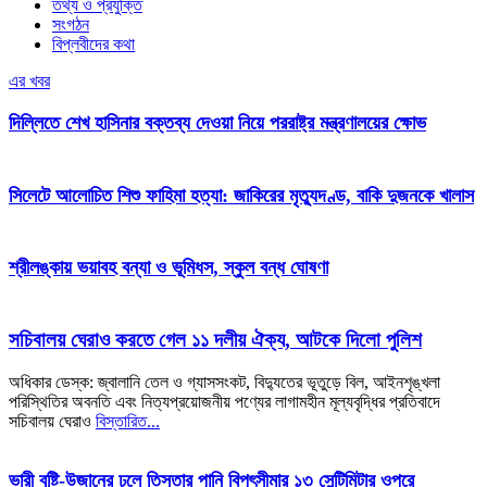
তথ্য ও প্রযুক্তি
সংগঠন
বিপ্লবীদের কথা
এর খবর
দিল্লিতে শেখ হাসিনার বক্তব্য দেওয়া নিয়ে পররাষ্ট্র মন্ত্রণালয়ের ক্ষোভ
সিলেটে আলোচিত শিশু ফাহিমা হত্যা: জাকিরের মৃত্যুদণ্ড, বাকি দুজনকে খালাস
শ্রীলঙ্কায় ভয়াবহ বন্যা ও ভূমিধস, স্কুল বন্ধ ঘোষণা
সচিবালয় ঘেরাও করতে গেল ১১ দলীয় ঐক্য, আটকে দিলো পুলিশ
অধিকার ডেস্ক: জ্বালানি তেল ও গ্যাসসংকট, বিদ্যুতের ভূতুড়ে বিল, আইনশৃঙ্খলা
পরিস্থিতির অবনতি এবং নিত্যপ্রয়োজনীয় পণ্যের লাগামহীন মূল্যবৃদ্ধির প্রতিবাদে
সচিবালয় ঘেরাও
বিস্তারিত...
ভারী বৃষ্টি-উজানের ঢলে তিস্তার পানি বিপৎসীমার ১৩ সেন্টিমিটার ওপরে