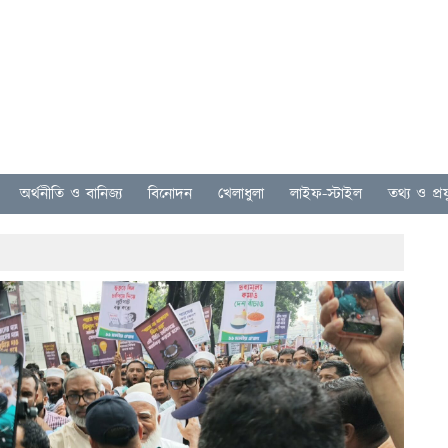
অর্থনীতি ও বানিজ্য
বিনোদন
খেলাধুলা
লাইফ-স্টাইল
তথ্য ও প্রযু