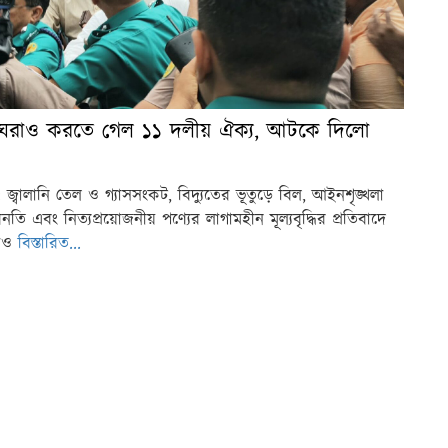
 ঘেরাও করতে গেল ১১ দলীয় ঐক্য, আটকে দিলো
 জ্বালানি তেল ও গ্যাসসংকট, বিদ্যুতের ভূতুড়ে বিল, আইনশৃঙ্খলা
নতি এবং নিত্যপ্রয়োজনীয় পণ্যের লাগামহীন মূল্যবৃদ্ধির প্রতিবাদে
রাও
বিস্তারিত...