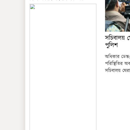
সচিবালয়
পুলিশ
অধিকার ডেস্ক:
পরিস্থিতির অব
সচিবালয় ঘে