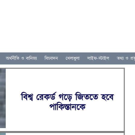
অর্থনীতি ও বানিজ্য
বিনোদন
খেলাধুলা
লাইফ-স্টাইল
তথ্য ও প্রযু
বিশ্ব রেকর্ড গড়ে জিততে হবে
পাকিস্তানকে