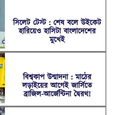
সিলেট টেস্ট : শেষ বলে উইকেট
হারিয়েও হাসিটা বাংলাদেশের
মুখেই
বিশ্বকাপ উন্মাদনা : মাঠের
লড়াইয়ের আগেই জার্সিতে
ব্রাজিল-আর্জেন্টিনা দ্বৈরথ!