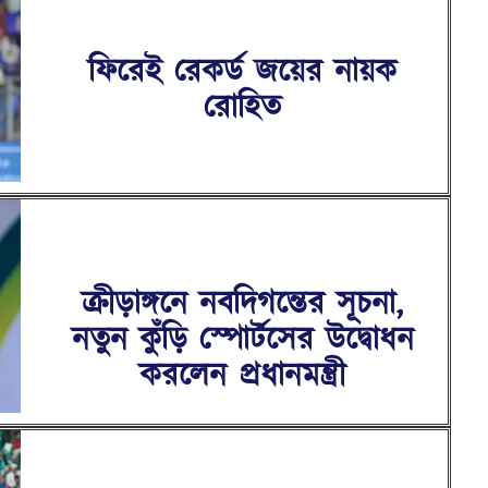
ফিরেই রেকর্ড জয়ের নায়ক
রোহিত
ক্রীড়াঙ্গনে নবদিগন্তের সূচনা,
নতুন কুঁড়ি স্পোর্টসের উদ্বোধন
করলেন প্রধানমন্ত্রী