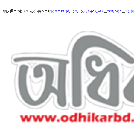
সর্বমোট পাতা: ২০ হতে ২৯০ পর্যন্ত
« প্রথম
«
...
১০
...
১৮
১৯
২০
২১
২২
...
৩০
৪০
৫০
...
»
শেষ