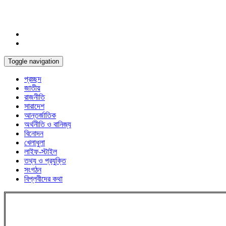
Toggle navigation
প্রচ্ছদ
জাতীয়
রাজনীতি
সারাদেশ
আন্তর্জাতিক
অর্থনীতি ও বানিজ্য
বিনোদন
খেলাধুলা
লাইফ-স্টাইল
তথ্য ও প্রযুক্তি
সংগঠন
বিপ্লবীদের কথা