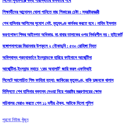
সিলেট-সুনামগঞ্জে বন্যা পরিস্থিতির উন্নতির পথে
শিক্ষার্থীদের আন্দোলন ঘোলা পানিতে মাছ শিকারের চেষ্টা : স্বরাষ্ট্রমন্ত্রী
শেখ হাসিনার আপিলের সুযোগ নেই, মৃত্যুদণ্ড কার্যকর করতে হবে : নাহিদ ইসলাম
ভরণপোষণ শিশুর আইনগত অধিকার, মা-বাবার তালাকের ওপর নির্ভরশীল নয় : হাইকোর্ট
বঙ্গোপসাগরের মিয়ানমার উপকূলে ২ নৌকাডুবি : ৫৩০ রোহিঙ্গা নিহত
অবিশ্বাস্য প্রত্যাবর্তনে ইংল্যান্ডকে হারিয়ে ফাইনালে আর্জেন্টিনা
আর্জেন্টিনা-ইংল্যান্ড ম্যাচে ‘রেড অ্যালার্ট’ জারি করল এফবিআই
সিলেটে আলোচিত শিশু ফাহিমা হত্যা: জাকিরের মৃত্যুদণ্ড, বাকি দুজনকে খালাস
দিল্লিতে শেখ হাসিনার বক্তব্য দেওয়া নিয়ে পররাষ্ট্র মন্ত্রণালয়ের ক্ষোভ
সচিবালয় ঘেরাও করতে গেল ১১ দলীয় ঐক্য, আটকে দিলো পুলিশ
পুরনো নিউজ খুঁজুন