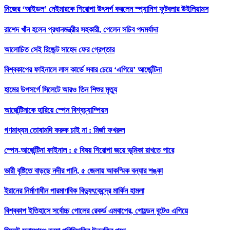
নিজের ‘আইডল’ নেইমারকে শিরোপা উৎসর্গ করলেন স্প্যানিশ ফুটবলার উইলিয়ামস
রাশেদ খাঁন হলেন প্রধানমন্ত্রীর সহকারী, পেলেন সচিব পদমর্যাদা
আলোচিত সেই রিজেন্ট সাহেদ ফের গ্রেপ্তার
বিশ্বকাপের ফাইনালে লাল কার্ডে সবার চেয়ে ‘এগিয়ে’ আর্জেন্টিনা
হামের উপসর্গে সিলেটে আরও তিন শিশুর মৃত্যু
আর্জেন্টিনাকে হারিয়ে স্পেন বিশ্বচ্যাম্পিয়ন
গণমাধ্যম তোষামদি করুক চাই না : মির্জা ফখরুল
স্পেন-আর্জেন্টিনা ফাইনাল : ৫ বিষয় শিরোপা জয়ে ভূমিকা রাখতে পারে
ভারী বৃষ্টিতে বাড়ছে নদীর পানি, ৫ জেলায় আকস্মিক বন্যার শঙ্কা
ইরানের নির্মাণাধীন পারমাণবিক বিদ্যুৎকেন্দ্রে মার্কিন হামলা
বিশ্বকাপ ইতিহাসে সর্বোচ্চ গোলের রেকর্ড এমবাপের, গোল্ডেন বুটেও এগিয়ে