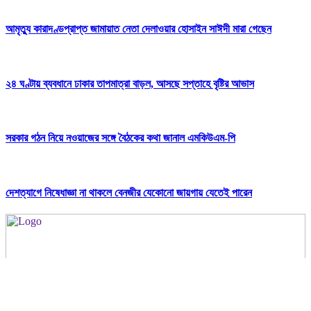
আমৃত্যু কারাদণ্ডপ্রাপ্ত জামায়াত নেতা দেলাওয়ার হোসাইন সাঈদী মারা গেছেন
২৪ ঘণ্টায় ব্যবধানে ঢাকার তাপমাত্রা বাড়ল, আসছে সপ্তাহে বৃষ্টির আভাস
সরকার গঠন নিয়ে নওয়াজের সঙ্গে বৈঠকের কথা জানাল এমকিউএম-পি
দেশত্যাগে নিষেধাজ্ঞা না থাকলে বেনজীর যেকোনো জায়গায় যেতেই পারেন