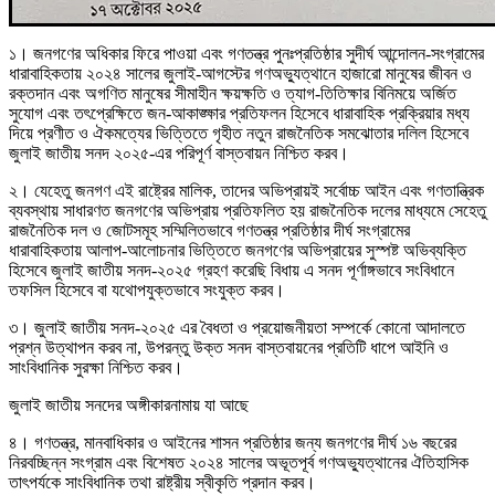
১। জনগণের অধিকার ফিরে পাওয়া এবং গণতন্ত্র পুনঃপ্রতিষ্ঠার সুদীর্ঘ আন্দোলন-সংগ্রামের
ধারাবাহিকতায় ২০২৪ সালের জুলাই-আগস্টের গণঅভ্যুত্থানে হাজারো মানুষের জীবন ও
রক্তদান এবং অগণিত মানুষের সীমাহীন ক্ষয়ক্ষতি ও ত্যাগ-তিতিক্ষার বিনিময়ে অর্জিত
সুযোগ এবং তৎপ্রেক্ষিতে জন-আকাঙ্ক্ষার প্রতিফলন হিসেবে ধারাবাহিক প্রক্রিয়ার মধ্য
দিয়ে প্রণীত ও ঐকমত্যের ভিত্তিতে গৃহীত নতুন রাজনৈতিক সমঝোতার দলিল হিসেবে
জুলাই জাতীয় সনদ ২০২৫-এর পরিপূর্ণ বাস্তবায়ন নিশ্চিত করব।
২। যেহেতু জনগণ এই রাষ্ট্রের মালিক, তাদের অভিপ্রায়ই সর্বোচ্চ আইন এবং গণতান্ত্রিক
ব্যবস্থায় সাধারণত জনগণের অভিপ্রায় প্রতিফলিত হয় রাজনৈতিক দলের মাধ্যমে সেহেতু
রাজনৈতিক দল ও জোটসমূহ সম্মিলিতভাবে গণতন্ত্র প্রতিষ্ঠার দীর্ঘ সংগ্রামের
ধারাবাহিকতায় আলাপ-আলোচনার ভিত্তিতে জনগণের অভিপ্রায়ের সুস্পষ্ট অভিব্যক্তি
হিসেবে জুলাই জাতীয় সনদ-২০২৫ গ্রহণ করেছি বিধায় এ সনদ পূর্ণাঙ্গভাবে সংবিধানে
তফসিল হিসেবে বা যথোপযুক্তভাবে সংযুক্ত করব।
৩। জুলাই জাতীয় সনদ-২০২৫ এর বৈধতা ও প্রয়োজনীয়তা সম্পর্কে কোনো আদালতে
প্রশ্ন উত্থাপন করব না, উপরন্তু উক্ত সনদ বাস্তবায়নের প্রতিটি ধাপে আইনি ও
সাংবিধানিক সুরক্ষা নিশ্চিত করব।
জুলাই জাতীয় সনদের অঙ্গীকারনামায় যা আছে
৪। গণতন্ত্র, মানবাধিকার ও আইনের শাসন প্রতিষ্ঠার জন্য জনগণের দীর্ঘ ১৬ বছরের
নিরবচ্ছিন্ন সংগ্রাম এবং বিশেষত ২০২৪ সালের অভূতপূর্ব গণঅভ্যুত্থানের ঐতিহাসিক
তাৎপর্যকে সাংবিধানিক তথা রাষ্ট্রীয় স্বীকৃতি প্রদান করব।