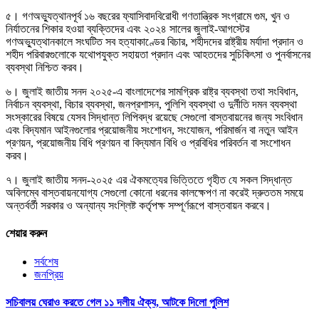
৫। গণঅভ্যুত্থানপূর্ব ১৬ বছরের ফ্যাসিবাদবিরোধী গণতান্ত্রিক সংগ্রামে গুম, খুন ও
নির্যাতনের শিকার হওয়া ব্যক্তিদের এবং ২০২৪ সালের জুলাই-আগস্টের
গণঅভ্যুত্থানকালে সংঘটিত সব হত্যাকাণ্ডের বিচার, শহীদদের রাষ্ট্রীয় মর্যাদা প্রদান ও
শহীদ পরিবারগুলোকে যথোপযুক্ত সহায়তা প্রদান এবং আহতদের সুচিকিৎসা ও পুনর্বাসনের
ব্যবস্থা নিশ্চিত করব।
৬। জুলাই জাতীয় সনদ ২০২৫-এ বাংলাদেশের সামগ্রিক রাষ্ট্র ব্যবস্থা তথা সংবিধান,
নির্বাচন ব্যবস্থা, বিচার ব্যবস্থা, জনপ্রশাসন, পুলিশি ব্যবস্থা ও দুর্নীতি দমন ব্যবস্থা
সংস্কারের বিষয়ে যেসব সিদ্ধান্ত লিপিবদ্ধ রয়েছে সেগুলো বাস্তবায়নের জন্য সংবিধান
এবং বিদ্যমান আইনগুলোর প্রয়োজনীয় সংশোধন, সংযোজন, পরিমার্জন বা নতুন আইন
প্রণয়ন, প্রয়োজনীয় বিধি প্রণয়ন বা বিদ্যমান বিধি ও প্রবিধির পরিবর্তন বা সংশোধন
করব।
৭। জুলাই জাতীয় সনদ-২০২৫ এর ঐকমত্যের ভিত্তিতে গৃহীত যে সকল সিদ্ধান্ত
অবিলম্বে বাস্তবায়নযোগ্য সেগুলো কোনো ধরনের কালক্ষেপণ না করেই দ্রুততম সময়ে
অন্তর্বর্তী সরকার ও অন্যান্য সংশ্লিষ্ট কর্তৃপক্ষ সম্পূর্ণরূপে বাস্তবায়ন করবে।
শেয়ার করুন
সর্বশেষ
জনপ্রিয়
সচিবালয় ঘেরাও করতে গেল ১১ দলীয় ঐক্য, আটকে দিলো পুলিশ