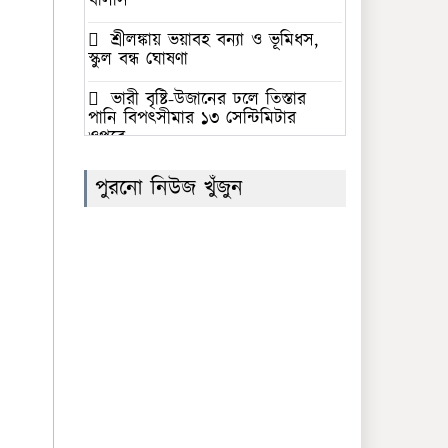
খালাস
শ্রীলঙ্কায় ভয়াবহ বন্যা ও ভূমিধস,
স্কুল বন্ধ ঘোষণা
ভারী বৃষ্টি-উজানের ঢলে তিস্তার
পানি বিপৎসীমার ১৩ সেন্টিমিটার
ওপরে
‘জুলাই গণঅভ্যুত্থান স্মৃতি জাদুঘর’
পুরনো নিউজ খুঁজুন
উদ্বোধন করলেন প্রধানমন্ত্রী
সৌদি আরবের নেতৃত্বে প্রতিরক্ষা
জোটে বাংলাদেশের অংশগ্রহণের
সিদ্ধান্তের নিন্দা গণতান্ত্রিক যুক্তফ্রন্টের
ফের সাফের সভাপতি বাংলাদেশের
কাজী সালাউদ্দিন
সমকামিতায় নিজের সম্পৃক্ততা
অস্বীকার করলেন ঢাবির ছাত্রশিবির
নেতা ইব্রাহীম খলিল