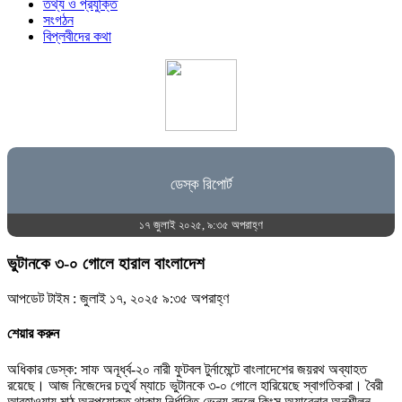
তথ্য ও প্রযুক্তি
সংগঠন
বিপ্লবীদের কথা
ডেস্ক রিপোর্ট
১৭ জুলাই ২০২৫, ৯:৩৫ অপরাহ্ণ
ভুটানকে ৩-০ গোলে হারাল বাংলাদেশ
আপডেট টাইম : জুলাই ১৭, ২০২৫ ৯:৩৫ অপরাহ্ণ
শেয়ার করুন
অধিকার ডেস্ক: সাফ অনূর্ধ্ব-২০ নারী ফুটবল টুর্নামেন্টে বাংলাদেশের জয়রথ অব্যাহত
রয়েছে। আজ নিজেদের চতুর্থ ম্যাচে ভুটানকে ৩-০ গোলে হারিয়েছে স্বাগতিকরা। বৈরী
আবহাওয়ায় মাঠ অনুপযোক্ত থাকায় নির্ধারিত ভেন্যু বদলে কিংস অ্যারেনার অনুশীলন