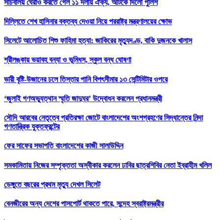
সচিবালয় ঘেরাও করতে গেল ১১ দলীয় ঐক্য, আটকে দিলো পুলিশ
দিল্লিতে শেখ হাসিনার বক্তব্য দেওয়া নিয়ে পররাষ্ট্র মন্ত্রণালয়ের ক্ষোভ
সিলেটে আলোচিত শিশু ফাহিমা হত্যা: জাকিরের মৃত্যুদণ্ড, বাকি দুজনকে খালাস
শ্রীলঙ্কায় ভয়াবহ বন্যা ও ভূমিধস, স্কুল বন্ধ ঘোষণা
ভারী বৃষ্টি-উজানের ঢলে তিস্তার পানি বিপৎসীমার ১৩ সেন্টিমিটার ওপরে
‘জুলাই গণঅভ্যুত্থান স্মৃতি জাদুঘর’ উদ্বোধন করলেন প্রধানমন্ত্রী
সৌদি আরবের নেতৃত্বে প্রতিরক্ষা জোটে বাংলাদেশের অংশগ্রহণের সিদ্ধান্তের নিন্দা
গণতান্ত্রিক যুক্তফ্রন্টের
ফের সাফের সভাপতি বাংলাদেশের কাজী সালাউদ্দিন
সমকামিতায় নিজের সম্পৃক্ততা অস্বীকার করলেন ঢাবির ছাত্রশিবির নেতা ইব্রাহীম খলিল
ডেঙ্গুতে বছরের প্রথম মৃত্যু দেখল সিলেট
বেনজীরের অন্য দেশের পাসপোর্ট থাকতে পারে, সন্দেহ স্বরাষ্ট্রমন্ত্রীর