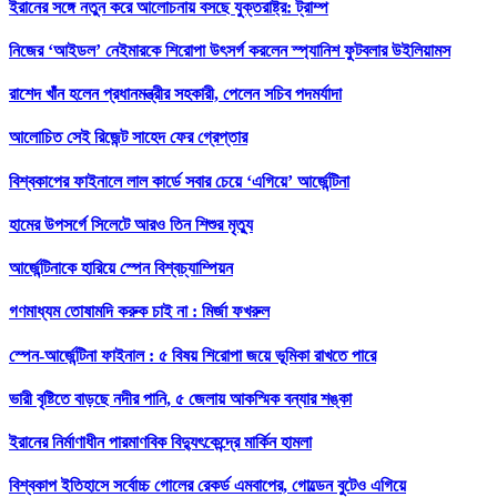
ইরানের সঙ্গে নতুন করে আলোচনায় বসছে যুক্তরাষ্ট্র: ট্রাম্প
নিজের ‘আইডল’ নেইমারকে শিরোপা উৎসর্গ করলেন স্প্যানিশ ফুটবলার উইলিয়ামস
রাশেদ খাঁন হলেন প্রধানমন্ত্রীর সহকারী, পেলেন সচিব পদমর্যাদা
আলোচিত সেই রিজেন্ট সাহেদ ফের গ্রেপ্তার
বিশ্বকাপের ফাইনালে লাল কার্ডে সবার চেয়ে ‘এগিয়ে’ আর্জেন্টিনা
হামের উপসর্গে সিলেটে আরও তিন শিশুর মৃত্যু
আর্জেন্টিনাকে হারিয়ে স্পেন বিশ্বচ্যাম্পিয়ন
গণমাধ্যম তোষামদি করুক চাই না : মির্জা ফখরুল
স্পেন-আর্জেন্টিনা ফাইনাল : ৫ বিষয় শিরোপা জয়ে ভূমিকা রাখতে পারে
ভারী বৃষ্টিতে বাড়ছে নদীর পানি, ৫ জেলায় আকস্মিক বন্যার শঙ্কা
ইরানের নির্মাণাধীন পারমাণবিক বিদ্যুৎকেন্দ্রে মার্কিন হামলা
বিশ্বকাপ ইতিহাসে সর্বোচ্চ গোলের রেকর্ড এমবাপের, গোল্ডেন বুটেও এগিয়ে