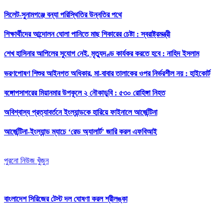
সিলেট-সুনামগঞ্জে বন্যা পরিস্থিতির উন্নতির পথে
শিক্ষার্থীদের আন্দোলন ঘোলা পানিতে মাছ শিকারের চেষ্টা : স্বরাষ্ট্রমন্ত্রী
শেখ হাসিনার আপিলের সুযোগ নেই, মৃত্যুদণ্ড কার্যকর করতে হবে : নাহিদ ইসলাম
ভরণপোষণ শিশুর আইনগত অধিকার, মা-বাবার তালাকের ওপর নির্ভরশীল নয় : হাইকোর্ট
বঙ্গোপসাগরের মিয়ানমার উপকূলে ২ নৌকাডুবি : ৫৩০ রোহিঙ্গা নিহত
অবিশ্বাস্য প্রত্যাবর্তনে ইংল্যান্ডকে হারিয়ে ফাইনালে আর্জেন্টিনা
আর্জেন্টিনা-ইংল্যান্ড ম্যাচে ‘রেড অ্যালার্ট’ জারি করল এফবিআই
পুরনো নিউজ খুঁজুন
বাংলাদেশ সিরিজের টেস্ট দল ঘোষণা করল শ্রীলঙ্কা