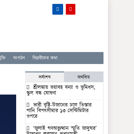
ক্তি
সংগঠন
বিপ্লবীদের কথা
সর্বশেষ
জনপ্রিয়
শ্রীলঙ্কায় ভয়াবহ বন্যা ও ভূমিধস,
স্কুল বন্ধ ঘোষণা
ভারী বৃষ্টি-উজানের ঢলে তিস্তার
পানি বিপৎসীমার ১৩ সেন্টিমিটার
ওপরে
‘জুলাই গণঅভ্যুত্থান স্মৃতি জাদুঘর’