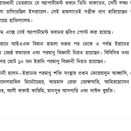
রাজধানী তেহরানে যে অ্যাপার্টমেন্ট ভবনে তিনি থাকতেন, সেটি লক্ষ্
মলা চালিয়েছিল ইসরায়েল। সেই হামলাতেই সস্ত্রীক প্রাণ হারিয়েছেন
রিয়েহ হাজিসালেম।
ম এক্সে সেই অ্যাপার্টমেন্ট ভবনের ছবিও পোস্ট করা হয়েছে।
ানে আইএএফ বিমান হামলা শুরুর পর থেকে এ পর্যন্ত ইরানের
্যেষ্ঠ কমান্ডার এবং পরমাণু বিজ্ঞানী নিহত হয়েছেন। বিবিসির তথ্য 
হ মোট ১০ জন ইরানি পরমাণু বিজ্ঞানী নিহত হয়েছেন।
নী হলেন—ইরানের পরমাণু শক্তি সংস্থার প্রধান ফেরেয়াদুন আব্বাসি, 
আবদোলহামিদ মিনৌচেহর, আহমাদ রেজা জোল্ফঘারি, আমিরহোসেন
হ, আলী বাকাই কারিমি, মানসুর আসগারি এবং সাঈদ বুরজি।