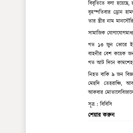
বিবৃতিতে বলা হয়েছে, 
বৃহস্পতিবার ড্রোন হা
তার স্ত্রীর নাম মানসৌ
সামাজিক যোগাযোগমাধ্য
গত ১৩ জুন ভোরে ইর
বাহনীর বেশ কয়েক জন জ
গত আট দিনে কামশেহস
নিহত বাকি ৯ জন বিজ্ঞা
মেহদি তেহরাঞ্চি, 
আকবার মোতালেবিজাদে
সূত্র : বিবিসি
শেয়ার করুন