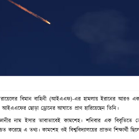
: ইসরায়েলের বিমান বাহিনী (আইএএফ)-এর হামলায় ইরানের আরও এক
ন। আইএএফের ছোড়া ড্রোনের আঘাতে প্রাণ হারিয়েছেন তিনি।
্ঞানীর নাম ইসার তাবাতাবেই কামশেহ। শনিবার এক বিবৃতিতে ত
চিত করেছে এ তথ্য। কামশেহ ওই বিশ্ববিদ্যালয়ের প্রাক্তন শিক্ষার্থী ছি