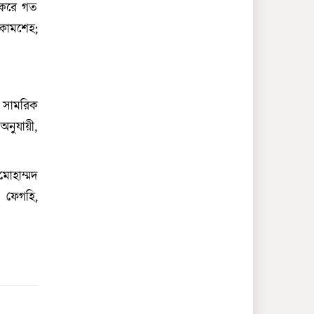
শিরোপা উৎসর্গ করলেন স্প্যানিশ
য করে গত
ফুটবলার উইলিয়ামস
 কামশেহ;
রাশেদ খাঁন হলেন প্রধানমন্ত্রীর
সহকারী, পেলেন সচিব পদমর্যাদা
আলোচিত সেই রিজেন্ট সাহেদ
ফের গ্রেপ্তার
 সামরিক
বিশ্বকাপের ফাইনালে লাল কার্ডে
অনুযায়ী,
সবার চেয়ে ‘এগিয়ে’ আর্জেন্টিনা
হামের উপসর্গে সিলেটে আরও তিন
মোহাম্মদ
শিশুর মৃত্যু
 ফেগহি,
আর্জেন্টিনাকে হারিয়ে স্পেন
বিশ্বচ্যাম্পিয়ন
গণমাধ্যম তোষামদি করুক চাই না
: মির্জা ফখরুল
স্পেন-আর্জেন্টিনা ফাইনাল : ৫
বিষয় শিরোপা জয়ে ভূমিকা রাখতে