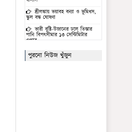
খালাস
শ্রীলঙ্কায় ভয়াবহ বন্যা ও ভূমিধস,
স্কুল বন্ধ ঘোষণা
ভারী বৃষ্টি-উজানের ঢলে তিস্তার
পানি বিপৎসীমার ১৩ সেন্টিমিটার
ওপরে
‘জুলাই গণঅভ্যুত্থান স্মৃতি জাদুঘর’
পুরনো নিউজ খুঁজুন
উদ্বোধন করলেন প্রধানমন্ত্রী
সৌদি আরবের নেতৃত্বে প্রতিরক্ষা
জোটে বাংলাদেশের অংশগ্রহণের
সিদ্ধান্তের নিন্দা গণতান্ত্রিক যুক্তফ্রন্টের
ফের সাফের সভাপতি বাংলাদেশের
কাজী সালাউদ্দিন
সমকামিতায় নিজের সম্পৃক্ততা
অস্বীকার করলেন ঢাবির ছাত্রশিবির
নেতা ইব্রাহীম খলিল