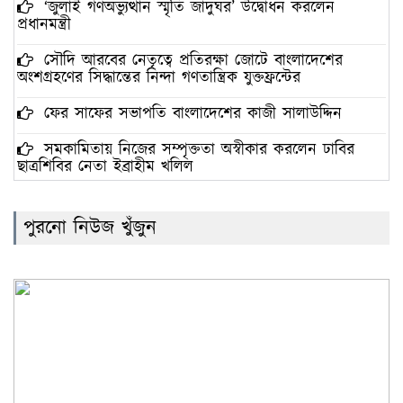
‘জুলাই গণঅভ্যুত্থান স্মৃতি জাদুঘর’ উদ্বোধন করলেন
প্রধানমন্ত্রী
সৌদি আরবের নেতৃত্বে প্রতিরক্ষা জোটে বাংলাদেশের
অংশগ্রহণের সিদ্ধান্তের নিন্দা গণতান্ত্রিক যুক্তফ্রন্টের
ফের সাফের সভাপতি বাংলাদেশের কাজী সালাউদ্দিন
সমকামিতায় নিজের সম্পৃক্ততা অস্বীকার করলেন ঢাবির
ছাত্রশিবির নেতা ইব্রাহীম খলিল
ডেঙ্গুতে বছরের প্রথম মৃত্যু দেখল সিলেট
পুরনো নিউজ খুঁজুন
বেনজীরের অন্য দেশের পাসপোর্ট থাকতে পারে, সন্দেহ
স্বরাষ্ট্রমন্ত্রীর
ইরানের সঙ্গে নতুন করে আলোচনায় বসছে যুক্তরাষ্ট্র: ট্রাম্প
নিজের ‘আইডল’ নেইমারকে শিরোপা উৎসর্গ করলেন
স্প্যানিশ ফুটবলার উইলিয়ামস
রাশেদ খাঁন হলেন প্রধানমন্ত্রীর সহকারী, পেলেন সচিব
পদমর্যাদা