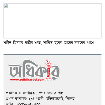
সিলেট-সুনামগঞ্জে বন্যা পরিস্থিতির উন্নতির পথে
শিক্ষার্থীদের আন্দোলন ঘোলা পানিতে মাছ শিকারের চেষ্টা :
স্বরাষ্ট্রমন্ত্রী
শেখ হাসিনার আপিলের সুযোগ নেই, মৃত্যুদণ্ড কার্যকর
করতে হবে : নাহিদ ইসলাম
ভরণপোষণ শিশুর আইনগত অধিকার, মা-বাবার তালাকের
শহীদ মিনারে রাষ্ট্রীয় শ্রদ্ধা, শায়িত হবেন মায়ের কবরের পাশে
ওপর নির্ভরশীল নয় : হাইকোর্ট
বঙ্গোপসাগরের মিয়ানমার উপকূলে ২ নৌকাডুবি : ৫৩০
রোহিঙ্গা নিহত
অবিশ্বাস্য প্রত্যাবর্তনে ইংল্যান্ডকে হারিয়ে ফাইনালে
আর্জেন্টিনা
আর্জেন্টিনা-ইংল্যান্ড ম্যাচে ‘রেড অ্যালার্ট’ জারি করল
এফবিআই
প্রকাশক ও সম্পাদক : প্রণব জ্যোতি পাল
মন্ত্রীর পদত্যাগের দাবি বাদ, ছয় দফা দাবি নিয়ে সচিবালয়ে
প্রধান কার্যালয়: ১/৪ পল্লবী, মদিনামার্কেট, সিলেট
৬ শিক্ষার্থী
অফিস: ০১৭১৬১৫৮৫৩৫