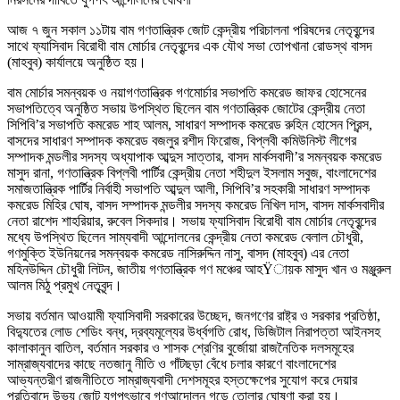
আজ ৭ জুন সকাল ১১টায় বাম গণতান্ত্রিক জোট কেন্দ্রীয় পরিচালনা পরিষদের নেতৃবৃন্দের
সাথে ফ্যাসিবাদ বিরোধী বাম মোর্চার নেতৃবৃন্দের এক যৌথ সভা তোপখানা রোডস্থ বাসদ
(মাহবুব) কার্যালয়ে অনুষ্ঠিত হয়।
বাম মোর্চার সমন্বয়ক ও নয়াগণতান্ত্রিক গণমোর্চার সভাপতি কমরেড জাফর হোসেনের
সভাপতিত্বে অনুষ্ঠিত সভায় উপস্থিত ছিলেন বাম গণতান্ত্রিক জোটের কেন্দ্রীয় নেতা
সিপিবি’র সভাপতি কমরেড শাহ আলম, সাধারণ সম্পাদক কমরেড রুহিন হোসেন প্রিন্স,
বাসদের সাধারণ সম্পাদক কমরেড বজলুর রশীদ ফিরোজ, বিপ্লবী কমিউনিস্ট লীগের
সম্পাদক মন্ডলীর সদস্য অধ্যাপাক আব্দুস সাত্তার, বাসদ মার্কসবাদী’র সমন্বয়ক কমরেড
মাসুদ রানা, গণতান্ত্রিক বিপ্লবী পার্টির কেন্দ্রীয় নেতা শহীদুল ইসলাম সবুজ, বাংলাদেশের
সমাজতান্ত্রিক পার্টির নির্বাহী সভাপতি আব্দুল আলী, সিপিবি’র সহকারী সাধারণ সম্পাদক
কমরেড মিহির ঘোষ, বাসদ সম্পাদক মন্ডলীর সদস্য কমরেড নিখিল দাস, বাসদ মার্কসবাদীর
নেতা রাশেদ শাহরিয়ার, রুবেল সিকদার। সভায় ফ্যাসিবাদ বিরোধী বাম মোর্চার নেতৃবৃন্দের
মধ্যে উপস্থিত ছিলেন সাম্যবাদী আন্দোলনের কেন্দ্রীয় নেতা কমরেড বেলাল চৌধুরী,
গণমুক্তি ইউনিয়নের সমন্বয়ক কমরেড নাসিরুদ্দিন নাসু, বাসদ (মাহবুব) এর নেতা
মহিনউদ্দিন চৌধুরী লিটন, জাতীয় গণতান্ত্রিক গণ মঞ্চের আহŸায়ক মাসুদ খান ও মঞ্জুরুল
আলম মিঠু প্রমুখ নেতৃবৃন্দ।
সভায় বর্তমান আওয়ামী ফ্যাসিবাদী সরকারের উচ্ছেদ, জনগণের রাষ্ট্র ও সরকার প্রতিষ্ঠা,
বিদ্যুতের লোড শেডিং বন্ধ, দ্রব্যমূল্যের উর্ধ্বগতি রোধ, ডিজিটাল নিরাপত্তা আইনসহ
কালাকানুন বাতিল, বর্তমান সরকার ও শাসক শ্রেণির বুর্জোয়া রাজনৈতিক দলসমূহের
সাম্রাজ্যবাদের কাছে নতজানু নীতি ও গাঁটছড়া বেঁধে চলার কারণে বাংলাদেশের
আভ্যন্তরীণ রাজনীতিতে সাম্রাজ্যবাদী দেশসমূহর হস্তক্ষেপের সুযোগ করে দেয়ার
প্রতিবাদে উভয় জোট যুগপৎভাবে গণআন্দোলন গড়ে তোলার ঘোষণা করা হয়।