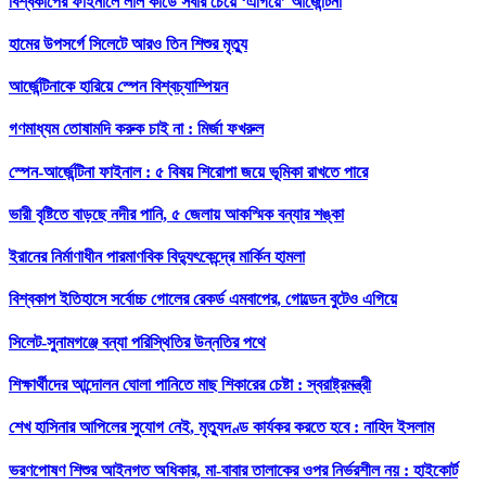
বিশ্বকাপের ফাইনালে লাল কার্ডে সবার চেয়ে ‘এগিয়ে’ আর্জেন্টিনা
হামের উপসর্গে সিলেটে আরও তিন শিশুর মৃত্যু
আর্জেন্টিনাকে হারিয়ে স্পেন বিশ্বচ্যাম্পিয়ন
গণমাধ্যম তোষামদি করুক চাই না : মির্জা ফখরুল
স্পেন-আর্জেন্টিনা ফাইনাল : ৫ বিষয় শিরোপা জয়ে ভূমিকা রাখতে পারে
ভারী বৃষ্টিতে বাড়ছে নদীর পানি, ৫ জেলায় আকস্মিক বন্যার শঙ্কা
ইরানের নির্মাণাধীন পারমাণবিক বিদ্যুৎকেন্দ্রে মার্কিন হামলা
বিশ্বকাপ ইতিহাসে সর্বোচ্চ গোলের রেকর্ড এমবাপের, গোল্ডেন বুটেও এগিয়ে
সিলেট-সুনামগঞ্জে বন্যা পরিস্থিতির উন্নতির পথে
শিক্ষার্থীদের আন্দোলন ঘোলা পানিতে মাছ শিকারের চেষ্টা : স্বরাষ্ট্রমন্ত্রী
শেখ হাসিনার আপিলের সুযোগ নেই, মৃত্যুদণ্ড কার্যকর করতে হবে : নাহিদ ইসলাম
ভরণপোষণ শিশুর আইনগত অধিকার, মা-বাবার তালাকের ওপর নির্ভরশীল নয় : হাইকোর্ট