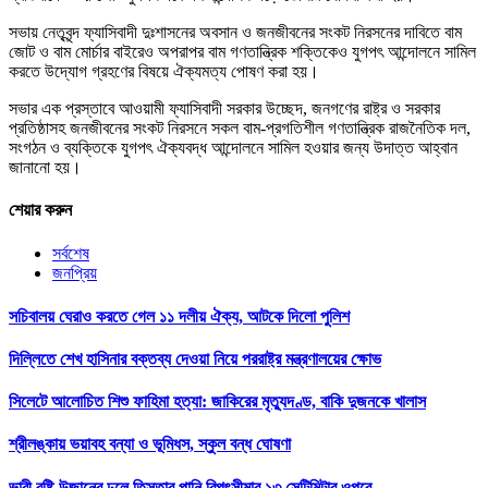
সভায় নেতৃবৃন্দ ফ্যাসিবাদী দুঃশাসনের অবসান ও জনজীবনের সংকট নিরসনের দাবিতে বাম
জোট ও বাম মোর্চার বাইরেও অপরাপর বাম গণতান্ত্রিক শক্তিকেও যুগপৎ আন্দোলনে সামিল
করতে উদ্যোগ গ্রহণের বিষয়ে ঐক্যমত্য পোষণ করা হয়।
সভার এক প্রস্তাবে আওয়ামী ফ্যাসিবাদী সরকার উচ্ছেদ, জনগণের রাষ্ট্র ও সরকার
প্রতিষ্ঠাসহ জনজীবনের সংকট নিরসনে সকল বাম-প্রগতিশীল গণতান্ত্রিক রাজনৈতিক দল,
সংগঠন ও ব্যক্তিকে যুগপৎ ঐক্যবদ্ধ আন্দোলনে সামিল হওয়ার জন্য উদাত্ত আহ্বান
জানানো হয়।
শেয়ার করুন
সর্বশেষ
জনপ্রিয়
সচিবালয় ঘেরাও করতে গেল ১১ দলীয় ঐক্য, আটকে দিলো পুলিশ
দিল্লিতে শেখ হাসিনার বক্তব্য দেওয়া নিয়ে পররাষ্ট্র মন্ত্রণালয়ের ক্ষোভ
সিলেটে আলোচিত শিশু ফাহিমা হত্যা: জাকিরের মৃত্যুদণ্ড, বাকি দুজনকে খালাস
শ্রীলঙ্কায় ভয়াবহ বন্যা ও ভূমিধস, স্কুল বন্ধ ঘোষণা
ভারী বৃষ্টি-উজানের ঢলে তিস্তার পানি বিপৎসীমার ১৩ সেন্টিমিটার ওপরে