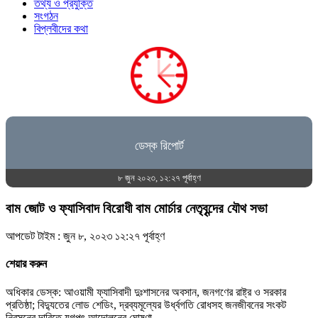
তথ্য ও প্রযুক্তি
সংগঠন
বিপ্লবীদের কথা
ডেস্ক রিপোর্ট
৮ জুন ২০২৩, ১২:২৭ পূর্বাহ্ণ
বাম জোট ও ফ্যাসিবাদ বিরোধী বাম মোর্চার নেতৃবৃন্দের যৌথ সভা
আপডেট টাইম : জুন ৮, ২০২৩ ১২:২৭ পূর্বাহ্ণ
শেয়ার করুন
অধিকার ডেস্ক: আওয়ামী ফ্যাসিবাদী দুঃশাসনের অবসান, জনগণের রাষ্ট্র ও সরকার
প্রতিষ্ঠা; বিদ্যুতের লোড শেডিং, দ্রব্যমূল্যের উর্ধ্বগতি রোধসহ জনজীবনের সংকট
নিরসনের দাবিতে যুগপৎ আন্দোলনের ঘোষণা