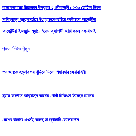
বঙ্গোপসাগরের মিয়ানমার উপকূলে ২ নৌকাডুবি : ৫৩০ রোহিঙ্গা নিহত
অবিশ্বাস্য প্রত্যাবর্তনে ইংল্যান্ডকে হারিয়ে ফাইনালে আর্জেন্টিনা
আর্জেন্টিনা-ইংল্যান্ড ম্যাচে ‘রেড অ্যালার্ট’ জারি করল এফবিআই
পুরনো নিউজ খুঁজুন
৩০ জনকে হত্যার পর পুড়িয়ে দিলো মিয়ানমার সেনাবাহিনী
ব্ল্যাক ফাঙ্গাসে আক্রান্ত আরেক রোগী চিকিৎসা নিচ্ছেন চমেকে
দেশের বাজারে এখনই কমছে না জ্বালানি তেলের দাম