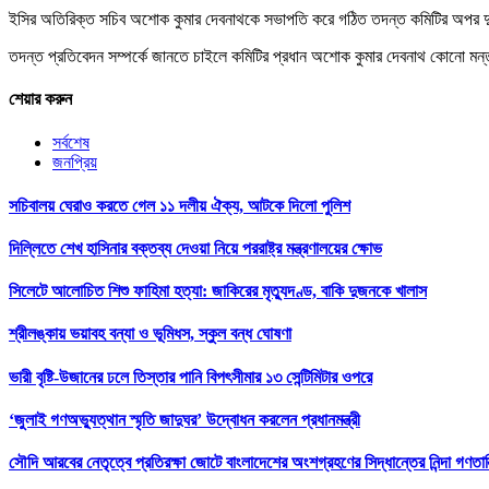
ইসির অতিরিক্ত সচিব অশোক কুমার দেবনাথকে সভাপতি করে গঠিত তদন্ত কমিটির অপর দুই সদ
তদন্ত প্রতিবেদন সম্পর্কে জানতে চাইলে কমিটির প্রধান অশোক কুমার দেবনাথ কোনো মন
শেয়ার করুন
সর্বশেষ
জনপ্রিয়
সচিবালয় ঘেরাও করতে গেল ১১ দলীয় ঐক্য, আটকে দিলো পুলিশ
দিল্লিতে শেখ হাসিনার বক্তব্য দেওয়া নিয়ে পররাষ্ট্র মন্ত্রণালয়ের ক্ষোভ
সিলেটে আলোচিত শিশু ফাহিমা হত্যা: জাকিরের মৃত্যুদণ্ড, বাকি দুজনকে খালাস
শ্রীলঙ্কায় ভয়াবহ বন্যা ও ভূমিধস, স্কুল বন্ধ ঘোষণা
ভারী বৃষ্টি-উজানের ঢলে তিস্তার পানি বিপৎসীমার ১৩ সেন্টিমিটার ওপরে
‘জুলাই গণঅভ্যুত্থান স্মৃতি জাদুঘর’ উদ্বোধন করলেন প্রধানমন্ত্রী
সৌদি আরবের নেতৃত্বে প্রতিরক্ষা জোটে বাংলাদেশের অংশগ্রহণের সিদ্ধান্তের নিন্দা গণতান্ত্