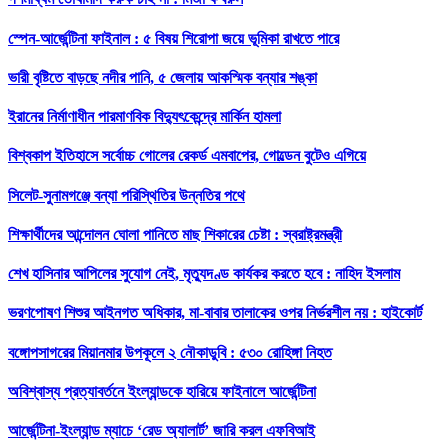
স্পেন-আর্জেন্টিনা ফাইনাল : ৫ বিষয় শিরোপা জয়ে ভূমিকা রাখতে পারে
ভারী বৃষ্টিতে বাড়ছে নদীর পানি, ৫ জেলায় আকস্মিক বন্যার শঙ্কা
ইরানের নির্মাণাধীন পারমাণবিক বিদ্যুৎকেন্দ্রে মার্কিন হামলা
বিশ্বকাপ ইতিহাসে সর্বোচ্চ গোলের রেকর্ড এমবাপের, গোল্ডেন বুটেও এগিয়ে
সিলেট-সুনামগঞ্জে বন্যা পরিস্থিতির উন্নতির পথে
শিক্ষার্থীদের আন্দোলন ঘোলা পানিতে মাছ শিকারের চেষ্টা : স্বরাষ্ট্রমন্ত্রী
শেখ হাসিনার আপিলের সুযোগ নেই, মৃত্যুদণ্ড কার্যকর করতে হবে : নাহিদ ইসলাম
ভরণপোষণ শিশুর আইনগত অধিকার, মা-বাবার তালাকের ওপর নির্ভরশীল নয় : হাইকোর্ট
বঙ্গোপসাগরের মিয়ানমার উপকূলে ২ নৌকাডুবি : ৫৩০ রোহিঙ্গা নিহত
অবিশ্বাস্য প্রত্যাবর্তনে ইংল্যান্ডকে হারিয়ে ফাইনালে আর্জেন্টিনা
আর্জেন্টিনা-ইংল্যান্ড ম্যাচে ‘রেড অ্যালার্ট’ জারি করল এফবিআই