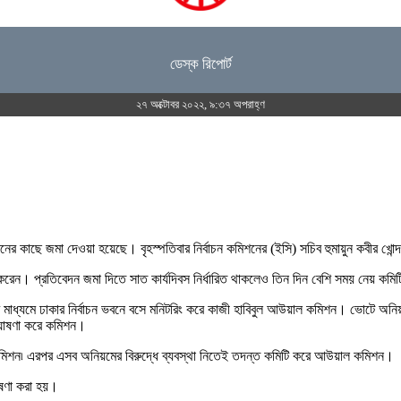
ডেস্ক রিপোর্ট
২৭ অক্টোবর ২০২২, ৯:৩৭ অপরাহ্ণ
ের কাছে জমা দেওয়া হয়েছে। বৃহস্পতিবার নির্বাচন কমিশনের (ইসি) সচিব হুমায়ুন কবীর খো
করেন। প্রতিবেদন জমা দিতে সাত কার্যদিবস নির্ধারিত থাকলেও তিন দিন বেশি সময় নেয় কমি
র মাধ্যমে ঢাকার নির্বাচন ভবনে বসে মনিটরিং করে কাজী হাবিবুল আউয়াল কমিশন। ভোটে অনিয়ম
ধ ঘোষণা করে কমিশন।
 কমিশন৷ এরপর এসব অনিয়মের বিরুদ্ধে ব্যবস্থা নিতেই তদন্ত কমিটি করে আউয়াল কমিশন।
োষণা করা হয়।