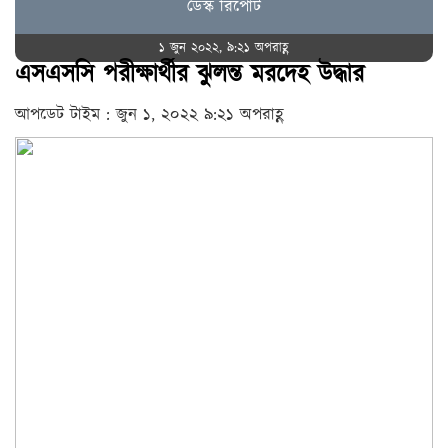
ডেস্ক রিপোর্ট
১ জুন ২০২২, ৯:২১ অপরাহ্ণ
এসএসসি পরীক্ষার্থীর ঝুলন্ত মরদেহ উদ্ধার
আপডেট টাইম : জুন ১, ২০২২ ৯:২১ অপরাহ্ণ