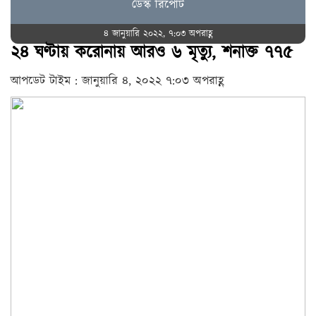
ডেস্ক রিপোর্ট
৪ জানুয়ারি ২০২২, ৭:০৩ অপরাহ্ণ
২৪ ঘণ্টায় করোনায় আরও ৬ মৃত্যু, শনাক্ত ৭৭৫
আপডেট টাইম : জানুয়ারি ৪, ২০২২ ৭:০৩ অপরাহ্ণ