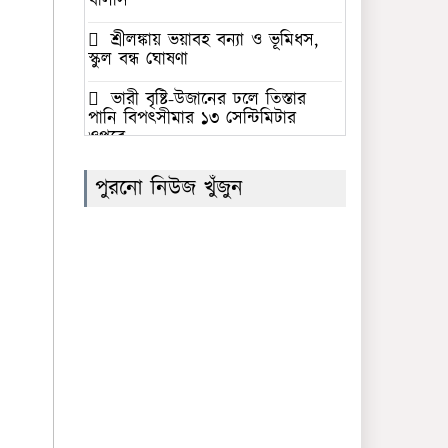
খালাস
শ্রীলঙ্কায় ভয়াবহ বন্যা ও ভূমিধস,
স্কুল বন্ধ ঘোষণা
ভারী বৃষ্টি-উজানের ঢলে তিস্তার
পানি বিপৎসীমার ১৩ সেন্টিমিটার
ওপরে
‘জুলাই গণঅভ্যুত্থান স্মৃতি জাদুঘর’
পুরনো নিউজ খুঁজুন
উদ্বোধন করলেন প্রধানমন্ত্রী
সৌদি আরবের নেতৃত্বে প্রতিরক্ষা
জোটে বাংলাদেশের অংশগ্রহণের
সিদ্ধান্তের নিন্দা গণতান্ত্রিক যুক্তফ্রন্টের
ফের সাফের সভাপতি বাংলাদেশের
কাজী সালাউদ্দিন
সমকামিতায় নিজের সম্পৃক্ততা
অস্বীকার করলেন ঢাবির ছাত্রশিবির
নেতা ইব্রাহীম খলিল