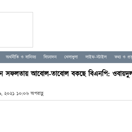
অর্থনীতি ও বানিজ্য
বিনোদন
খেলাধুলা
লাইফ-স্টাইল
তথ্য ও প্রযু
িন সফলতায় আবোল-তাবোল বকছে বিএনপি: ওবায়দু
, ২০২১ ১০:০৬ অপরাহ্ণ