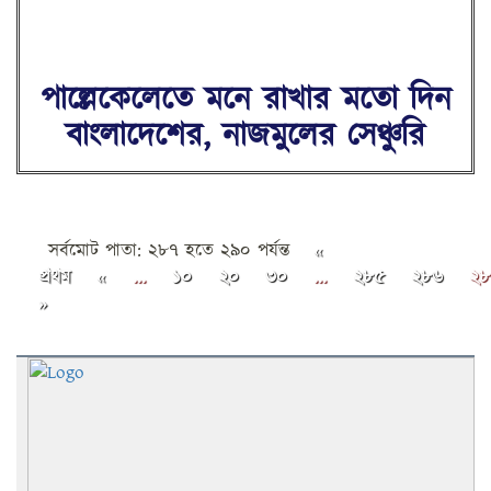
পাল্লেকেলেতে মনে রাখার মতো দিন
বাংলাদেশের, নাজমুলের সেঞ্চুরি
সর্বমোট পাতা: ২৮৭ হতে ২৯০ পর্যন্ত
«
প্রথম
«
...
১০
২০
৩০
...
২৮৫
২৮৬
২৮
»