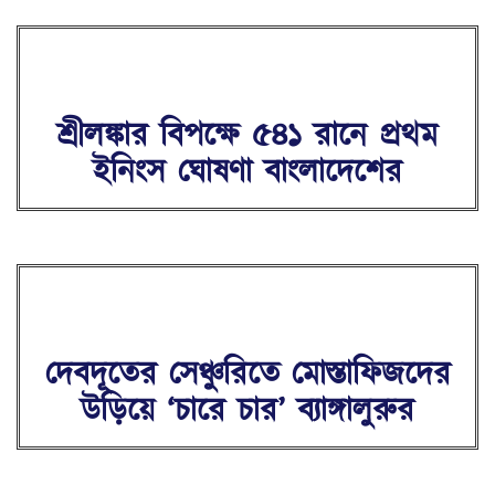
শ্রীলঙ্কার বিপক্ষে ৫৪১ রানে প্রথম
ইনিংস ঘোষণা বাংলাদেশের
দেবদূতের সেঞ্চুরিতে মোস্তাফিজদের
উড়িয়ে ‘চারে চার’ ব্যাঙ্গালুরুর