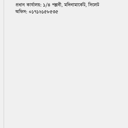
প্রধান কার্যালয়: ১/৪ পল্লবী, মদিনামার্কেট, সিলেট
অফিস: ০১৭১৬১৫৮৫৩৫