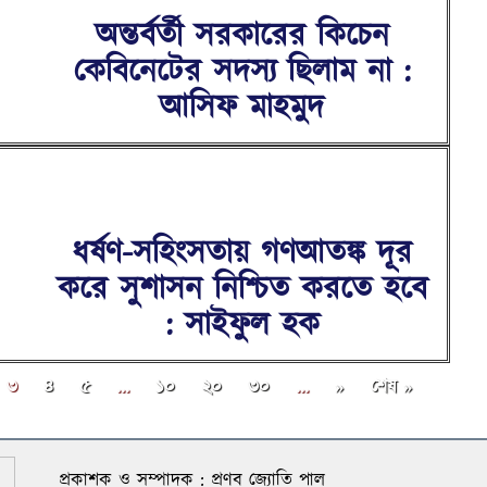
অন্তর্বর্তী সরকারের কিচেন
কেবিনেটের সদস্য ছিলাম না :
আসিফ মাহমুদ
ধর্ষণ-সহিংসতায় গণআতঙ্ক দূর
করে সুশাসন নিশ্চিত করতে হবে
: সাইফুল হক
৩
৪
৫
...
১০
২০
৩০
...
»
শেষ »
প্রকাশক ও সম্পাদক : প্রণব জ্যোতি পাল