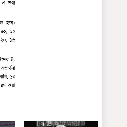
ডেঙ্গুতে বছরের প্রথম মৃত্যু দেখল
 এ তথ্য
সিলেট
বেনজীরের অন্য দেশের পাসপোর্ট
থাকতে পারে, সন্দেহ স্বরাষ্ট্রমন্ত্রীর
রু হবে।
১৪০, ১২
ইরানের সঙ্গে নতুন করে
আলোচনায় বসছে যুক্তরাষ্ট্র: ট্রাম্প
৪২০, ১৬
নিজের ‘আইডল’ নেইমারকে
শিরোপা উৎসর্গ করলেন স্প্যানিশ
্টদের ই-
ফুটবলার উইলিয়ামস
ভ্যর্থনা
রাশেদ খাঁন হলেন প্রধানমন্ত্রীর
য়ারি, ১৩
সহকারী, পেলেন সচিব পদমর্যাদা
তরণ করা
আলোচিত সেই রিজেন্ট সাহেদ
ফের গ্রেপ্তার
বিশ্বকাপের ফাইনালে লাল কার্ডে
সবার চেয়ে ‘এগিয়ে’ আর্জেন্টিনা
হামের উপসর্গে সিলেটে আরও