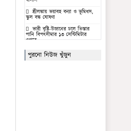
খালাস
শ্রীলঙ্কায় ভয়াবহ বন্যা ও ভূমিধস,
স্কুল বন্ধ ঘোষণা
ভারী বৃষ্টি-উজানের ঢলে তিস্তার
পানি বিপৎসীমার ১৩ সেন্টিমিটার
ওপরে
‘জুলাই গণঅভ্যুত্থান স্মৃতি জাদুঘর’
পুরনো নিউজ খুঁজুন
উদ্বোধন করলেন প্রধানমন্ত্রী
সৌদি আরবের নেতৃত্বে প্রতিরক্ষা
জোটে বাংলাদেশের অংশগ্রহণের
সিদ্ধান্তের নিন্দা গণতান্ত্রিক যুক্তফ্রন্টের
ফের সাফের সভাপতি বাংলাদেশের
কাজী সালাউদ্দিন
সমকামিতায় নিজের সম্পৃক্ততা
অস্বীকার করলেন ঢাবির ছাত্রশিবির
নেতা ইব্রাহীম খলিল