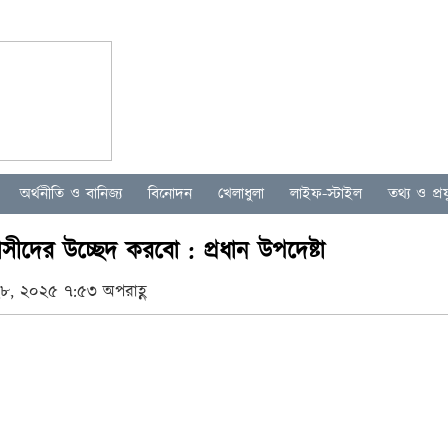
অর্থনীতি ও বানিজ্য
বিনোদন
খেলাধুলা
লাইফ-স্টাইল
তথ্য ও প্রযু
ত্রাসীদের উচ্ছেদ করবো : প্রধান উপদেষ্টা
৮, ২০২৫ ৭:৫৩ অপরাহ্ণ