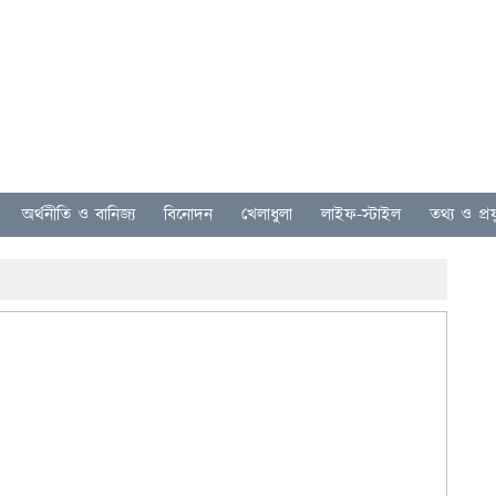
অর্থনীতি ও বানিজ্য
বিনোদন
খেলাধুলা
লাইফ-স্টাইল
তথ্য ও প্রযু