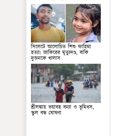
সিলেটে আলোচিত শিশু ফাহিমা
হত্যা: জাকিরের মৃত্যুদণ্ড, বাকি
দুজনকে খালাস
শ্রীলঙ্কায় ভয়াবহ বন্যা ও ভূমিধস,
স্কুল বন্ধ ঘোষণা