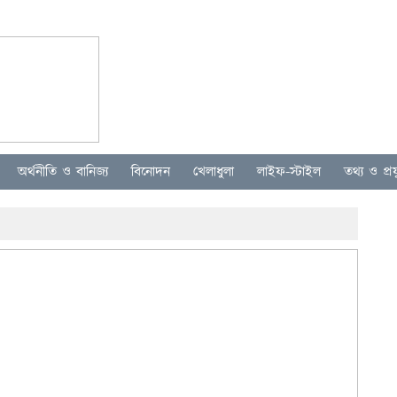
অর্থনীতি ও বানিজ্য
বিনোদন
খেলাধুলা
লাইফ-স্টাইল
তথ্য ও প্রযু