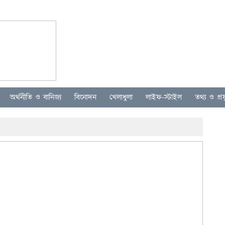
অর্থনীতি ও বানিজ্য
বিনোদন
খেলাধুলা
লাইফ-স্টাইল
তথ্য ও প্রযু