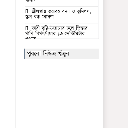
খালাস
শ্রীলঙ্কায় ভয়াবহ বন্যা ও ভূমিধস,
স্কুল বন্ধ ঘোষণা
ভারী বৃষ্টি-উজানের ঢলে তিস্তার
পানি বিপৎসীমার ১৩ সেন্টিমিটার
ওপরে
‘জুলাই গণঅভ্যুত্থান স্মৃতি জাদুঘর’
পুরনো নিউজ খুঁজুন
উদ্বোধন করলেন প্রধানমন্ত্রী
সৌদি আরবের নেতৃত্বে প্রতিরক্ষা
জোটে বাংলাদেশের অংশগ্রহণের
সিদ্ধান্তের নিন্দা গণতান্ত্রিক যুক্তফ্রন্টের
ফের সাফের সভাপতি বাংলাদেশের
কাজী সালাউদ্দিন
সমকামিতায় নিজের সম্পৃক্ততা
অস্বীকার করলেন ঢাবির ছাত্রশিবির
নেতা ইব্রাহীম খলিল