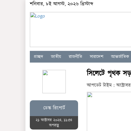
শনিবার, ৮ই আগস্ট, ২০২৬ খ্রিস্টাব্দ
প্রচ্ছদ
জাতীয়
রাজনীতি
সারাদেশ
আন্তর্জাতিক
সিলেটে পৃথক সড়ক
আপডেট টাইম : অক্টোবর
ডেস্ক রিপোর্ট
২১ অক্টোবর ২০২৪, ১১:৫৪
অপরাহ্ণ