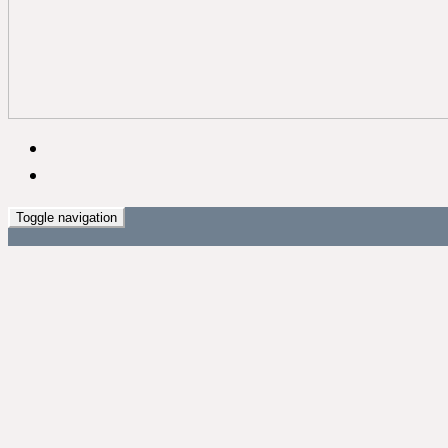
Toggle navigation
প্রচ্ছদ
জাতীয়
রাজনীতি
সারাদেশ
আন্তর্জাতিক
অর্থনীতি ও বানিজ্য
বিনোদন
খেলাধুলা