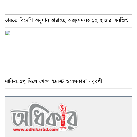
গণমাধ্যম তোষামদি করুক চাই না : মির্জা ফখরুল
স্পেন-আর্জেন্টিনা ফাইনাল : ৫ বিষয় শিরোপা জয়ে ভূমিকা
ভারতে বিদেশি অনুদান হারাচ্ছে অক্সফামসহ ১২ হাজার এনজিও
রাখতে পারে
ভারী বৃষ্টিতে বাড়ছে নদীর পানি, ৫ জেলায় আকস্মিক বন্যার
শঙ্কা
ইরানের নির্মাণাধীন পারমাণবিক বিদ্যুৎকেন্দ্রে মার্কিন হামলা
বিশ্বকাপ ইতিহাসে সর্বোচ্চ গোলের রেকর্ড এমবাপের,
গোল্ডেন বুটেও এগিয়ে
শাকিব-অপু মিলে গেলে ‘মোস্ট ওয়েলকাম’ : বুবলী
সিলেট-সুনামগঞ্জে বন্যা পরিস্থিতির উন্নতির পথে
শিক্ষার্থীদের আন্দোলন ঘোলা পানিতে মাছ শিকারের চেষ্টা :
স্বরাষ্ট্রমন্ত্রী
শেখ হাসিনার আপিলের সুযোগ নেই, মৃত্যুদণ্ড কার্যকর
করতে হবে : নাহিদ ইসলাম
ভরণপোষণ শিশুর আইনগত অধিকার, মা-বাবার তালাকের