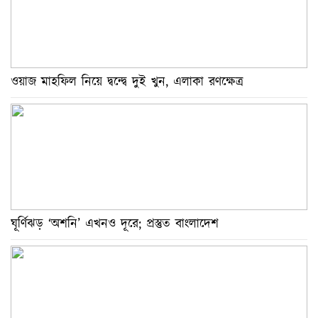
ডেঙ্গুতে বছরের প্রথম মৃত্যু দেখল সিলেট
বেনজীরের অন্য দেশের পাসপোর্ট থাকতে পারে, সন্দেহ
স্বরাষ্ট্রমন্ত্রীর
ওয়াজ মাহফিল নিয়ে দ্বন্দ্বে দুই খুন, এলাকা রণক্ষেত্র
ইরানের সঙ্গে নতুন করে আলোচনায় বসছে যুক্তরাষ্ট্র: ট্রাম্প
নিজের ‘আইডল’ নেইমারকে শিরোপা উৎসর্গ করলেন
স্প্যানিশ ফুটবলার উইলিয়ামস
রাশেদ খাঁন হলেন প্রধানমন্ত্রীর সহকারী, পেলেন সচিব
পদমর্যাদা
আলোচিত সেই রিজেন্ট সাহেদ ফের গ্রেপ্তার
ঘূর্ণিঝড় ‘অশনি’ এখনও দূরে; প্রস্তুত বাংলাদেশ
বিশ্বকাপের ফাইনালে লাল কার্ডে সবার চেয়ে ‘এগিয়ে’
আর্জেন্টিনা
হামের উপসর্গে সিলেটে আরও তিন শিশুর মৃত্যু
আর্জেন্টিনাকে হারিয়ে স্পেন বিশ্বচ্যাম্পিয়ন