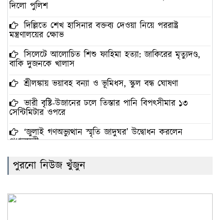
দিলো পুলিশ
দিল্লিতে শেখ হাসিনার বক্তব্য দেওয়া নিয়ে পররাষ্ট্র
মন্ত্রণালয়ের ক্ষোভ
সিলেটে আলোচিত শিশু ফাহিমা হত্যা: জাকিরের মৃত্যুদণ্ড,
বাকি দুজনকে খালাস
শ্রীলঙ্কায় ভয়াবহ বন্যা ও ভূমিধস, স্কুল বন্ধ ঘোষণা
ভারী বৃষ্টি-উজানের ঢলে তিস্তার পানি বিপৎসীমার ১৩
সেন্টিমিটার ওপরে
‘জুলাই গণঅভ্যুত্থান স্মৃতি জাদুঘর’ উদ্বোধন করলেন
প্রধানমন্ত্রী
সৌদি আরবের নেতৃত্বে প্রতিরক্ষা জোটে বাংলাদেশের
পুরনো নিউজ খুঁজুন
অংশগ্রহণের সিদ্ধান্তের নিন্দা গণতান্ত্রিক যুক্তফ্রন্টের
ফের সাফের সভাপতি বাংলাদেশের কাজী সালাউদ্দিন
সমকামিতায় নিজের সম্পৃক্ততা অস্বীকার করলেন ঢাবির
ছাত্রশিবির নেতা ইব্রাহীম খলিল