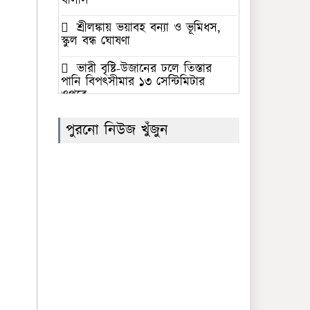
খালাস
শ্রীলঙ্কায় ভয়াবহ বন্যা ও ভূমিধস,
স্কুল বন্ধ ঘোষণা
ভারী বৃষ্টি-উজানের ঢলে তিস্তার
পানি বিপৎসীমার ১৩ সেন্টিমিটার
ওপরে
‘জুলাই গণঅভ্যুত্থান স্মৃতি জাদুঘর’
পুরনো নিউজ খুঁজুন
উদ্বোধন করলেন প্রধানমন্ত্রী
সৌদি আরবের নেতৃত্বে প্রতিরক্ষা
জোটে বাংলাদেশের অংশগ্রহণের
সিদ্ধান্তের নিন্দা গণতান্ত্রিক যুক্তফ্রন্টের
ফের সাফের সভাপতি বাংলাদেশের
কাজী সালাউদ্দিন
সমকামিতায় নিজের সম্পৃক্ততা
অস্বীকার করলেন ঢাবির ছাত্রশিবির
নেতা ইব্রাহীম খলিল