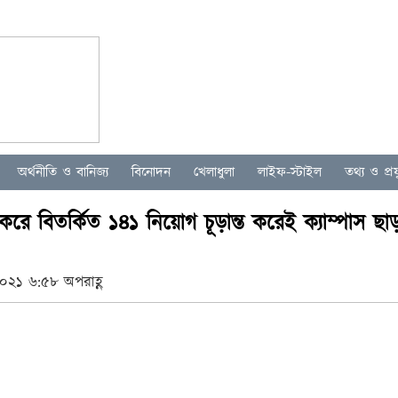
অর্থনীতি ও বানিজ্য
বিনোদন
খেলাধুলা
লাইফ-স্টাইল
তথ্য ও প্রযু
য করে বিতর্কিত ১৪১ নিয়োগ চূড়ান্ত করেই ক্যাম্পাস ছ
০২১ ৬:৫৮ অপরাহ্ণ