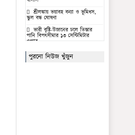
খালাস
শ্রীলঙ্কায় ভয়াবহ বন্যা ও ভূমিধস,
স্কুল বন্ধ ঘোষণা
ভারী বৃষ্টি-উজানের ঢলে তিস্তার
পানি বিপৎসীমার ১৩ সেন্টিমিটার
ওপরে
‘জুলাই গণঅভ্যুত্থান স্মৃতি জাদুঘর’
পুরনো নিউজ খুঁজুন
উদ্বোধন করলেন প্রধানমন্ত্রী
সৌদি আরবের নেতৃত্বে প্রতিরক্ষা
জোটে বাংলাদেশের অংশগ্রহণের
সিদ্ধান্তের নিন্দা গণতান্ত্রিক যুক্তফ্রন্টের
ফের সাফের সভাপতি বাংলাদেশের
কাজী সালাউদ্দিন
সমকামিতায় নিজের সম্পৃক্ততা
অস্বীকার করলেন ঢাবির ছাত্রশিবির
নেতা ইব্রাহীম খলিল